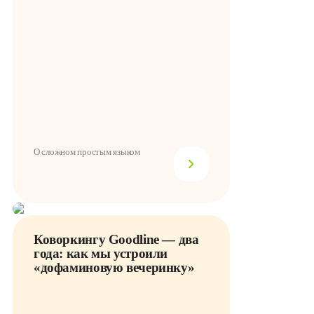
О сложном простым языком
Коворкингу Goodline — два
года: как мы устроили
«дофаминовую вечеринку»