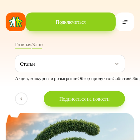
Подключиться
Главная
/
Блог
/
Зоны бесплатного Wi-Fi от Goodline в городах Кузбасса
Статьи
Акции, конкурсы и розыгрыши
Обзор продуктов
События
Обор
Подписаться на новости