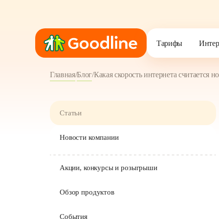
Тарифы
Тарифы
Интер
Интер
Настрой тариф под с
Настрой тариф под с
Главная
/
Блог
/
Какая скорость интернета считается н
Статьи
Новости компании
Акции, конкурсы и розыгрыши
Обзор продуктов
События