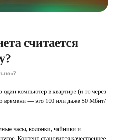
нета считается
у?
льно»?
о один компьютер в квартире (и то через
го времени — это 100 или даже 50 Мбит/
мные часы, колонки, чайники и
угое. Контент становится качественнее