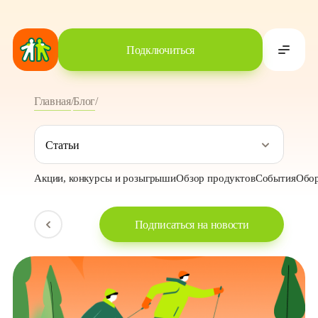
Подключиться
Главная
/
Блог
/
Лыжный забег в честь запуска Вай-Фай 7: как это было
Статьи
Акции, конкурсы и розыгрыши
Обзор продуктов
События
Обор
Подписаться на новости