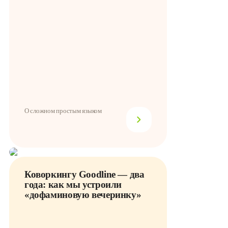
О сложном простым языком
Коворкингу Goodline — два
года: как мы устроили
«дофаминовую вечеринку»