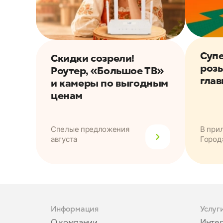
Супе
Скидки созрели!
розы
Роутер, «Большое ТВ»
глав
и камеры по выгодным
ценам
Спелые предложения
В при
августа
Город
Информация
Услуг
О компании
Инте