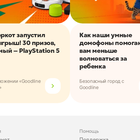
ркот запустил
Как наши умные
грыш! 30 призов,
домофоны помога
ный — PlayStation 5
вам меньше
волноваться за
ребенка
ложении «Goodline
Безопасный город с
»
Goodline
и
Помощь
рнет
Поддержка