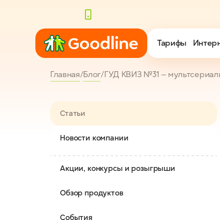
Тарифы
Тарифы
Интер
Интер
Настрой тариф по
Настрой тариф по
Главная
/
Блог
/
ГУД КВИЗ №31 — мультсериа
Статьи
Новости компании
Акции, конкурсы и розыгрыши
Обзор продуктов
События