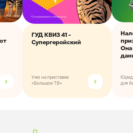
Нал
ГУД КВИЗ 41 -
ют
при
Супергеройский
Она
дан
Уже на приставке
Юриди
«Большое ТВ»
для б