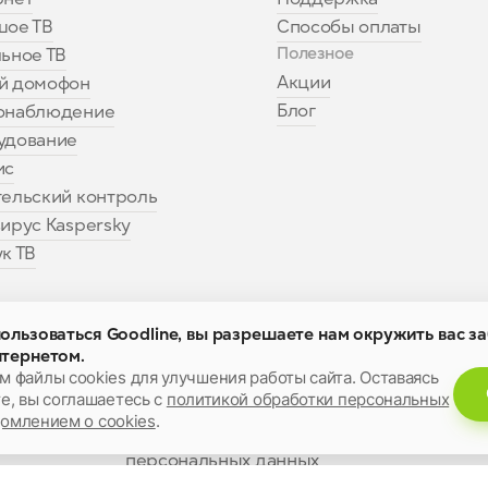
шое ТВ
Способы оплаты
Полезное
ьное ТВ
Акции
й домофон
Блог
онаблюдение
удование
ис
ельский контроль
ирус Kaspersky
к ТВ
льзоваться Goodline, вы разрешаете нам окружить вас з
тернетом.
Мобильное приложение
 файлы cookies для улучшения работы сайта. Оставаясь
Для iOS и Android
е, вы соглашаетесь с
политикой обработки персональных
омлением о cookies
.
Для бизнеса
Положение об обработке
персональных данных