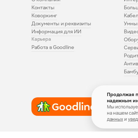
Контакты
Боль
Коворкинг
Кабел
Документы и реквизиты
Умны
Информация для ИИ
Виде
Карьера
Обор
Работа в Goodline
Серв
Родит
Антив
Бамбу
Продолжая по
надежным ин
Мы используем
на нашем сайт
данных
и
увед
Гудлайн ©
2026