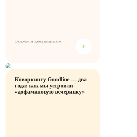
О сложном простым языком
Коворкингу Goodline — два
года: как мы устроили
«дофаминовую вечеринку»