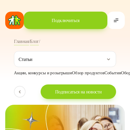
Подключиться
Главная
/
Блог
/
«Дни заботы»: как прошло мероприятие
Статьи
Акции, конкурсы и розыгрыши
Обзор продуктов
События
Обор
Подписаться на новости