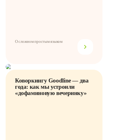
О сложном простым языком
Коворкингу Goodline — два
года: как мы устроили
«дофаминовую вечеринку»