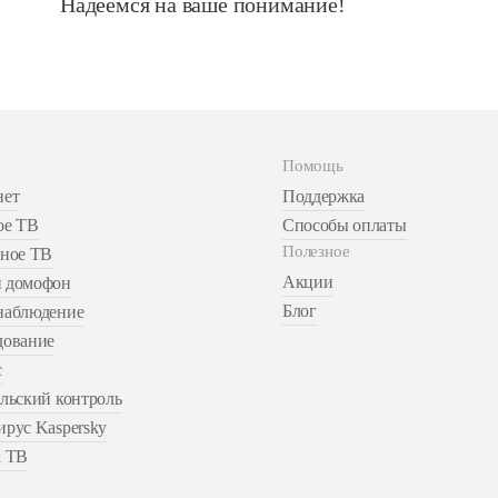
Надеемся на ваше понимание!
Помощь
нет
Поддержка
ое ТВ
Способы оплаты
Полезное
ьное ТВ
Акции
 домофон
Блог
наблюдение
дование
с
льский контроль
рус Kaspersky
к ТВ