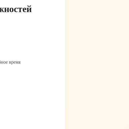
ожностей
бное время