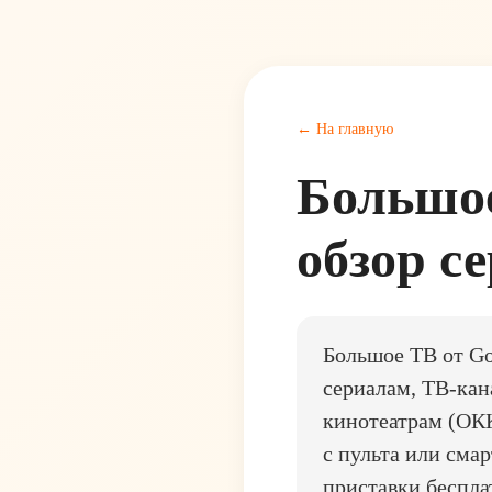
← На главную
Большое
обзор се
Большое ТВ от Go
сериалам, ТВ-кан
кинотеатрам (ОКК
с пульта или сма
приставки беспла