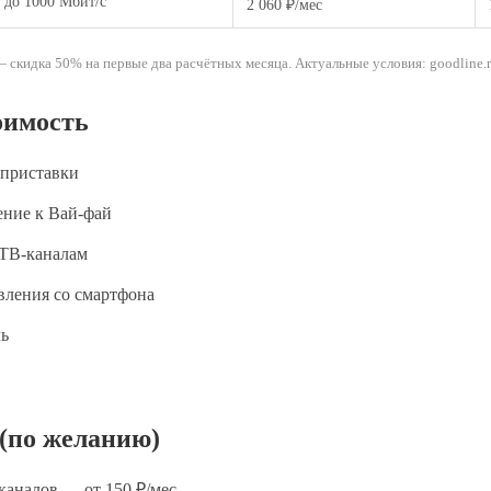
до 1000 Мбит/с
2 060 ₽/мес
 скидка 50% на первые два расчётных месяца. Актуальные условия: goodline.r
оимость
 приставки
ение к Вай-фай
 ТВ-каналам
вления со смартфона
ль
(по желанию)
аналов — от 150 ₽/мес