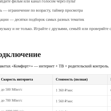
йдите фильм или канал голосом через пульт
ь — ограничение по возрасту, таймер просмотра
дации — десятки подборок самых разных тематик
узыку и не только. Играйте с друзьями, семьёй или проверяйте 
одключение
акетах «Комфорт+» — интернет + ТВ + родительский контроль.
Скорость интернета
Стоимость (полная)
до 500 Мбит/с
1 360 ₽/мес
до 700 Мбит/с
1 560 ₽/мес