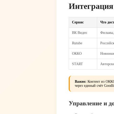
Интеграция
Сервис
Что дос
ВК Видео
Фильмы, 
Rutube
Российск
ОККО
Новинки
START
Авторск
Важно:
Контент из ОККО
через единый счёт Goodl
Управление и д