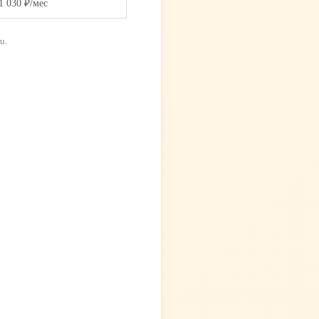
1 030 ₽/мес
u.